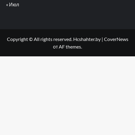
« Июл
Copyright © All rights reserved. Hcshahter.by
|
CoverNews
от AF themes.