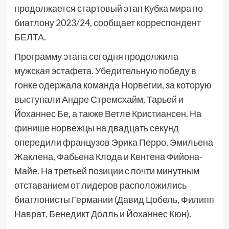
продолжается стартовый этап Кубка мира по
биатлону 2023/24, сообщает корреспондент
БЕЛТА.
Программу этапа сегодня продолжила
мужская эстафета. Убедительную победу в
гонке одержала команда Норвегии, за которую
выступали Андре Стремсхайм, Тарьей и
Йоханнес Бе, а также Ветле Кристиансен. На
финише норвежцы на двадцать секунд
опередили французов Эрика Перро, Эмильена
Жаклена, Фабьена Клода и Кентена Фийона-
Майе. На третьей позиции с почти минутным
отставанием от лидеров расположились
биатлонисты Германии (Давид Цобель, Филипп
Наврат, Бенедикт Долль и Йоханнес Кюн).