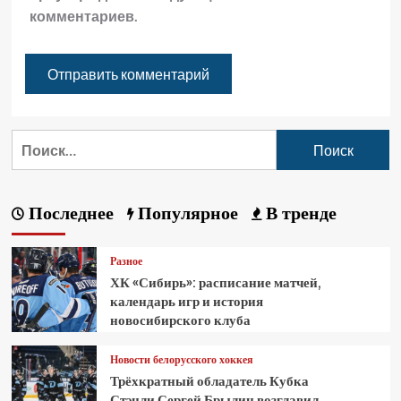
комментариев.
Последнее
Популярное
В тренде
Разное
ХК «Сибирь»: расписание матчей,
календарь игр и история
новосибирского клуба
Новости белорусского хоккея
Трёхкратный обладатель Кубка
Стэнли Сергей Брылин возглавил