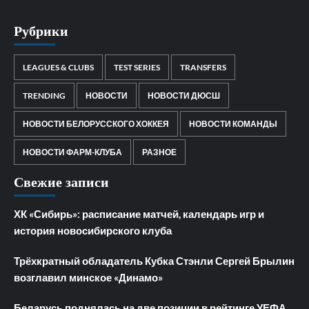
Рубрики
LEAGUES & CLUBS
TEST SERIES
TRANSFERS
TRENDING
НОВОСТИ
НОВОСТИ ДЮСШ
НОВОСТИ БЕЛОРУССКОГО ХОККЕЯ
НОВОСТИ КОМАНДЫ
НОВОСТИ ФАРМ-КЛУБА
РАЗНОЕ
Свежие записи
ХК «Сибирь»: расписание матчей, календарь игр и
история новосибирского клуба
Трёхкратный обладатель Кубка Стэнли Сергей Брылин
возглавил минское «Динамо»
Беларусь поднялась на две позиции в рейтинге УЕФА