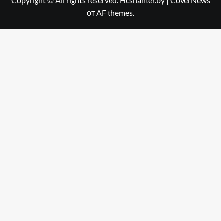
Copyright © All rights reserved. Hcshahter.by
|
CoverNews
от AF themes.