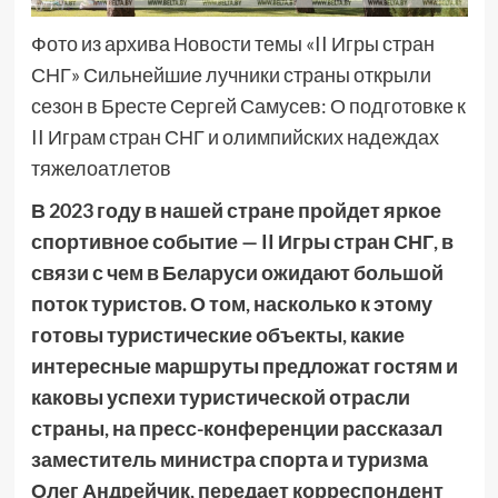
Фото из архива Новости темы «II Игры стран
СНГ» Сильнейшие лучники страны открыли
сезон в Бресте Сергей Самусев: О подготовке к
II Играм стран СНГ и олимпийских надеждах
тяжелоатлетов
В 2023 году в нашей стране пройдет яркое
спортивное событие — II Игры стран СНГ, в
связи с чем в Беларуси ожидают большой
поток туристов. О том, насколько к этому
готовы туристические объекты, какие
интересные маршруты предложат гостям и
каковы успехи туристической отрасли
страны, на пресс-конференции рассказал
заместитель министра спорта и туризма
Олег Андрейчик, передает корреспондент