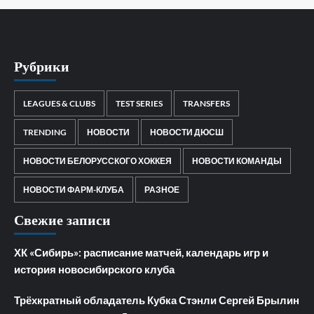
Рубрики
LEAGUES & CLUBS
TEST SERIES
TRANSFERS
TRENDING
НОВОСТИ
НОВОСТИ ДЮСШ
НОВОСТИ БЕЛОРУССКОГО ХОККЕЯ
НОВОСТИ КОМАНДЫ
НОВОСТИ ФАРМ-КЛУБА
РАЗНОЕ
Свежие записи
ХК «Сибирь»: расписание матчей, календарь игр и
история новосибирского клуба
Трёхкратный обладатель Кубка Стэнли Сергей Брылин