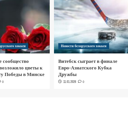
орусского хоккея
Новости белорусского хоккея
е сообщество
Витебск сыграет в финале
 возложило цветы к
Евро-Азиатского Кубка
у Победы в Минске
Дружбы
0
11.01.2026
0