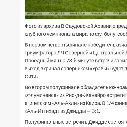
Фото из архива В Саудовской Аравии опре
клубного чемпионата мира по футболу, со
В первом четвертьфинале победитель азиа
триумфатора ЛЧ Северной и Центральной Ам
Победный мяч на 78-й минуте встречи заби
выход в финал соперником «Уравы» будет 
Сити».
Во втором полуфинале обладатель южноам
«Флуминенсе» из Рио-де-Жанейро встретит
египетским «Аль-Ахли» из Каира. В 1/4 фи
«Аль-Иттихад» из Джидды — 3:1.
Полуфинальные встречи в Джидде состоятс