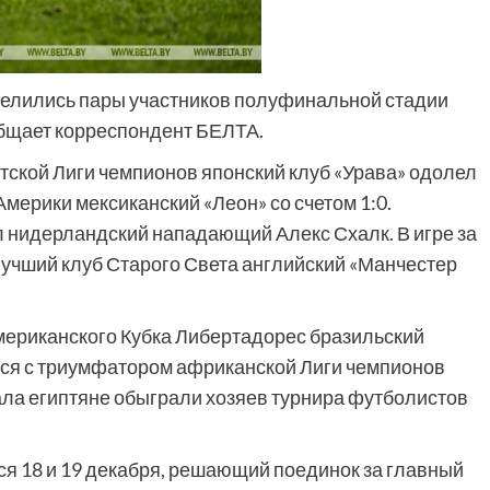
делились пары участников полуфинальной стадии
общает корреспондент БЕЛТА.
тской Лиги чемпионов японский клуб «Урава» одолел
ерики мексиканский «Леон» со счетом 1:0.
л нидерландский нападающий Алекс Схалк. В игре за
лучший клуб Старого Света английский «Манчестер
ериканского Кубка Либертадорес бразильский
ся с триумфатором африканской Лиги чемпионов
нала египтяне обыграли хозяев турнира футболистов
я 18 и 19 декабря, решающий поединок за главный