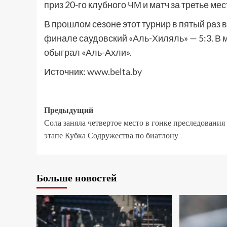
приз 20-го клубного ЧМ и матч за третье ме
В прошлом сезоне этот турнир в пятый раз
финале саудовский «Аль-Хиляль» — 5:3. В м
обыграл «Аль-Ахли».
Источник:
www.belta.by
Предыдущий
Сола заняла четвертое место в гонке преследования
этапе Кубка Содружества по биатлону
Больше новостей