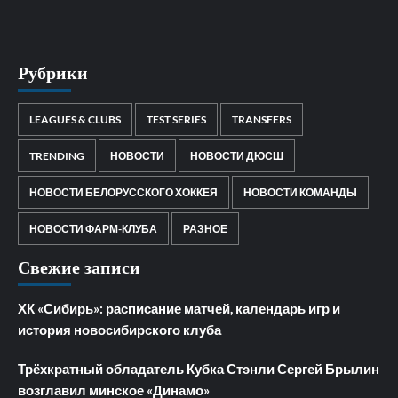
Рубрики
LEAGUES & CLUBS
TEST SERIES
TRANSFERS
TRENDING
НОВОСТИ
НОВОСТИ ДЮСШ
НОВОСТИ БЕЛОРУССКОГО ХОККЕЯ
НОВОСТИ КОМАНДЫ
НОВОСТИ ФАРМ-КЛУБА
РАЗНОЕ
Свежие записи
ХК «Сибирь»: расписание матчей, календарь игр и
история новосибирского клуба
Трёхкратный обладатель Кубка Стэнли Сергей Брылин
возглавил минское «Динамо»