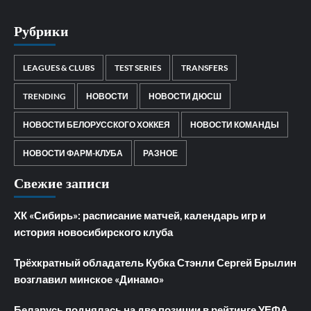
Рубрики
LEAGUES & CLUBS
TEST SERIES
TRANSFERS
TRENDING
НОВОСТИ
НОВОСТИ ДЮСШ
НОВОСТИ БЕЛОРУССКОГО ХОККЕЯ
НОВОСТИ КОМАНДЫ
НОВОСТИ ФАРМ-КЛУБА
РАЗНОЕ
Свежие записи
ХК «Сибирь»: расписание матчей, календарь игр и
история новосибирского клуба
Трёхкратный обладатель Кубка Стэнли Сергей Брылин
возглавил минское «Динамо»
Беларусь поднялась на две позиции в рейтинге УЕФА