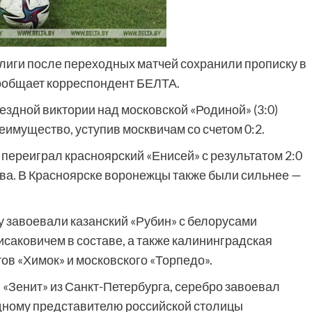
лиги после переходных матчей сохранили прописку в
ообщает корреспондент БЕЛТА.
здной виктории над московской «Родиной» (3:0)
еимущество, уступив москвичам со счетом 0:2.
 переиграл красноярский «Енисей» с результатом 2:0
а. В Красноярске воронежцы также были сильнее —
 завоевали казанский «Рубин» с белорусами
аковичем в составе, а также калининградская
ов «Химок» и московского «Торпедо».
 «Зенит» из Санкт-Петербурга, серебро завоевал
дному представителю российской столицы