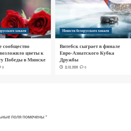
орусского хоккея
Новости белорусского хоккея
е сообщество
Витебск сыграет в финале
 возложило цветы к
Евро-Азиатского Кубка
у Победы в Минске
Дружбы
0
11.01.2026
0
ьные поля помечены
*