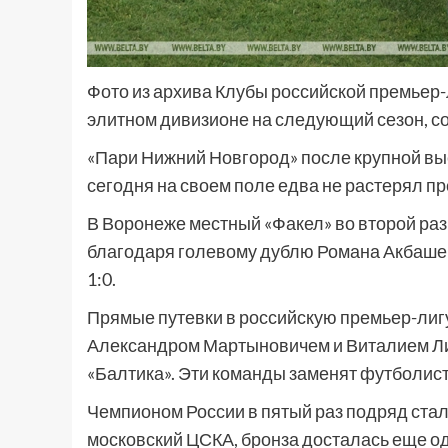
Фото из архива Клубы российской премьер-
элитном дивизионе на следующий сезон, с
«Пари Нижний Новгород» после крупной вые
сегодня на своем поле едва не растерял пр
В Воронеже местный «Факел» во второй раз
благодаря голевому дублю Романа Акбашев
1:0.
Прямые путевки в российскую премьер-лигу
Александром Мартыновичем и Виталием Лис
«Балтика». Эти команды заменят футболист
Чемпионом России в пятый раз подряд стал
московский ЦСКА, бронза досталась еще о