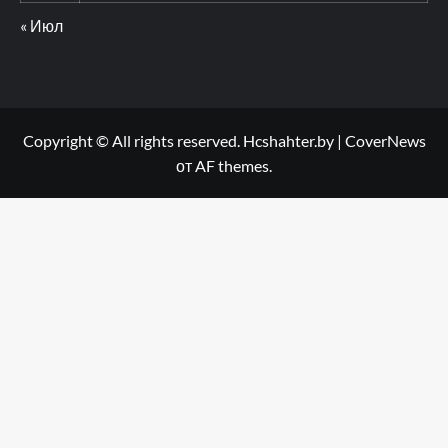
« Июл
Copyright © All rights reserved. Hcshahter.by
|
CoverNews
от AF themes.