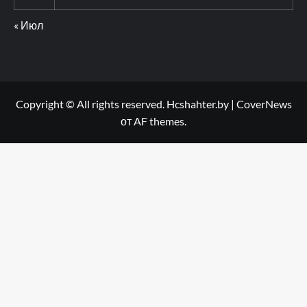
« Июл
Copyright © All rights reserved. Hcshahter.by
|
CoverNews
от AF themes.