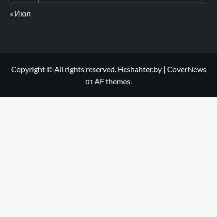
« Июл
Copyright © All rights reserved. Hcshahter.by
|
CoverNews
от AF themes.