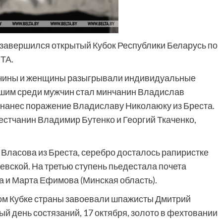
 завершился открытый Кубок Республики Беларусь по
ТА.
жчины и женщины разыгрывали индивидуальные
йшим среди мужчин стал минчанин Владислав
нанес поражение Владиславу Николаюку из Бреста.
стчанин Владимир Бутенко и Георгий Ткаченко,
Власова из Бреста, серебро досталось рапиристке
вской. На третью ступень пьедестала почета
 и Марта Ефимова (Минская область).
ом Кубке страны завоевали шпажисты Дмитрий
ый день состязаний, 17 октября, золото в фехтовании