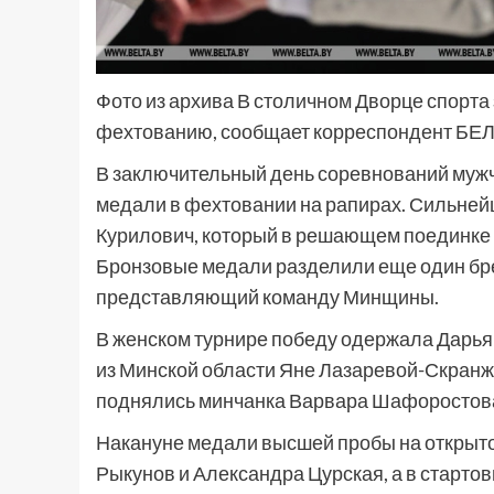
Фото из архива В столичном Дворце спорта
фехтованию, сообщает корреспондент БЕЛ
В заключительный день соревнований му
медали в фехтовании на рапирах. Сильне
Курилович, который в решающем поединке 
Бронзовые медали разделили еще один бре
представляющий команду Минщины.
В женском турнире победу одержала Дарья 
из Минской области Яне Лазаревой-Скранже
поднялись минчанка Варвара Шафоростова
Накануне медали высшей пробы на открыт
Рыкунов и Александра Цурская, а в стартов