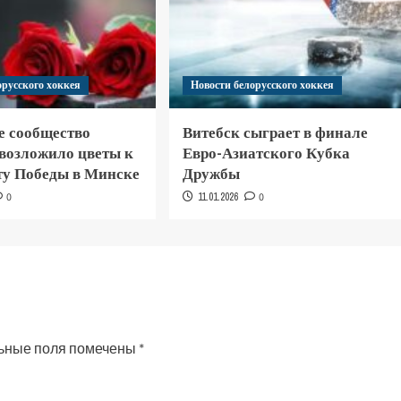
орусского хоккея
Новости белорусского хоккея
е сообщество
Витебск сыграет в финале
 возложило цветы к
Евро-Азиатского Кубка
у Победы в Минске
Дружбы
0
11.01.2026
0
ьные поля помечены
*