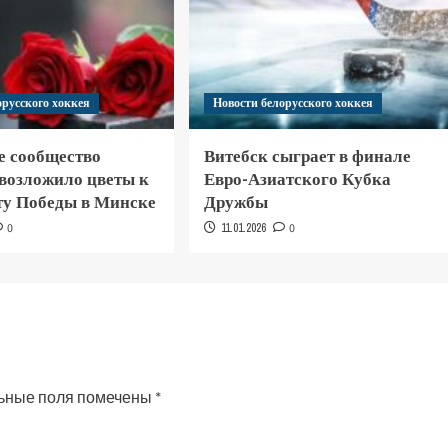
орусского хоккея
Новости белорусского хоккея
е сообщество
Витебск сыграет в финале
 возложило цветы к
Евро-Азиатского Кубка
у Победы в Минске
Дружбы
0
11.01.2026
0
ьные поля помечены
*