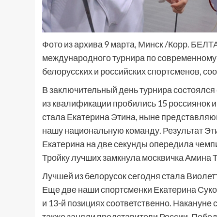
Фото из архива 9 марта, Минск /Корр. БЕЛТ
международного турнира по современному 
белорусских и российских спортсменов, с
В заключительный день турнира состоялся
из квалификации пробились 15 россиянок и
стала Екатерина Этина, ныне представляю
нашу национальную команду. Результат Эт
Екатерина на две секунды опередила чемп
Тройку лучших замкнула москвичка Амина Т
Лучшей из белорусок сегодня стала Виолетт
Еще две наши спортсменки Екатерина Суко
и 13-й позициях соответственно. Накануне
также заняли представители России. Побед