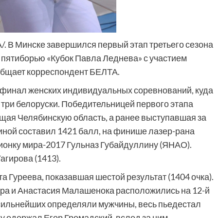
А/. В Минске завершился первый этап третьего сезона
пятиборью «Кубок Павла Леднева» с участием
ообщает корреспондент БЕЛТА.
 финал женских индивидуальных соревнований, куда
 три белоруски. Победительницей первого этапа
щая Челябинскую область, а ранее выступавшая за
иной составил 1421 балл, на финише лазер-рана
ионку мира-2017 Гульназ Губайдуллину (ЯНАО).
агирова (1413).
а Гуреева, показавшая шестой результат (1404 очка).
ра и Анастасия Малашенока расположились на 12-й
 сильнейших определяли мужчины, весь пьедестал
у одержал Егор Громадский, вслед за ним