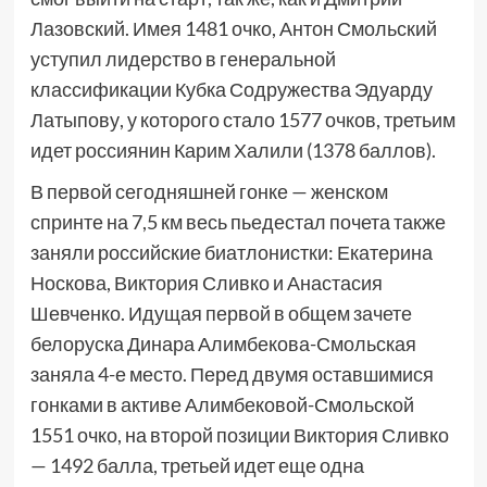
Лазовский. Имея 1481 очко, Антон Смольский
уступил лидерство в генеральной
классификации Кубка Содружества Эдуарду
Латыпову, у которого стало 1577 очков, третьим
идет россиянин Карим Халили (1378 баллов).
В первой сегодняшней гонке — женском
спринте на 7,5 км весь пьедестал почета также
заняли российские биатлонистки: Екатерина
Носкова, Виктория Сливко и Анастасия
Шевченко. Идущая первой в общем зачете
белоруска Динара Алимбекова-Смольская
заняла 4-е место. Перед двумя оставшимися
гонками в активе Алимбековой-Смольской
1551 очко, на второй позиции Виктория Сливко
— 1492 балла, третьей идет еще одна