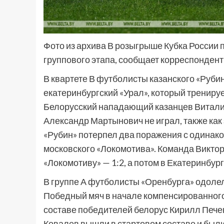
Фото из архива В розыгрыше Кубка России п
группового этапа, сообщает корреспонден
В квартете В футболисты казанского «Рубин
екатеринбургский «Урал», который трениру
Белорусский нападающий казанцев Виталий
Александр Мартынович не играл, также как
«Рубин» потерпел два поражения с одинаков
московского «Локомотива». Команда Виктор
«Локомотиву» — 1:2, а потом в Екатеринбур
В группе А футболисты «Оренбурга» одолел
Победный мяч в начале компенсированного
составе победителей белорус Кирилл Печен
Ковалев вышли в стартовом составе и были