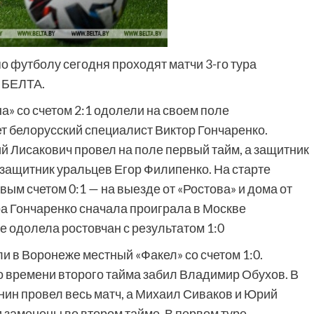
о футболу сегодня проходят матчи 3-го тура
т БЕЛТА.
а» со счетом 2:1 одолели на своем поле
ет белорусский специалист Виктор Гончаренко.
 Лисакович провел на поле первый тайм, а защитник
 защитник уральцев Егор Филипенко. На старте
ым счетом 0:1 — на выезде от «Ростова» и дома от
а Гончаренко сначала проиграла в Москве
ге одолела ростовчан с результатом 1:0
и в Воронеже местный «Факел» со счетом 1:0.
 времени второго тайма забил Владимир Обухов. В
ин провел весь матч, а Михаил Сиваков и Юрий
 заменены во втором тайме. В первом туре