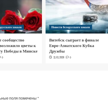
орусского хоккея
Новости белорусского хоккея
е сообщество
Витебск сыграет в финале
 возложило цветы к
Евро-Азиатского Кубка
у Победы в Минске
Дружбы
0
11.01.2026
0
ьные поля помечены
*