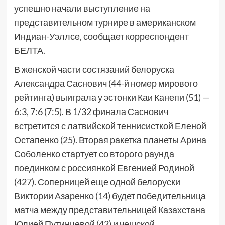
успешно начали выступление на
представительном турнире в американском
Индиан-Уэллсе, сообщает корреспондент
БЕЛТА.
В женской части состязаний белоруска
Александра Саснович (44-й номер мирового
рейтинга) выиграла у эстонки Каи Канепи (51) —
6:3, 7:6 (7:5). В 1/32 финала Саснович
встретится с латвийской теннисисткой Еленой
Остапенко (25). Вторая ракетка планеты Арина
Соболенко стартует со второго раунда
поединком с россиянкой Евгенией Родиной
(427). Соперницей еще одной белоруски
Виктории Азаренко (14) будет победительница
матча между представительницей Казахстана
Юлией Путинцевой (42) и чешской