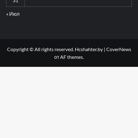
31
« Июл
Copyright © All rights reserved. Hcshahter.by
|
CoverNews
от AF themes.