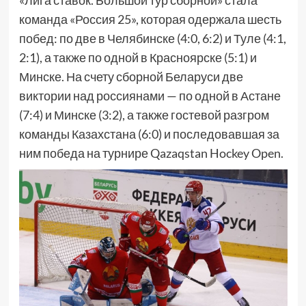
команда «Россия 25», которая одержала шесть
побед: по две в Челябинске (4:0, 6:2) и Туле (4:1,
2:1), а также по одной в Красноярске (5:1) и
Минске. На счету сборной Беларуси две
виктории над россиянами — по одной в Астане
(7:4) и Минске (3:2), а также гостевой разгром
команды Казахстана (6:0) и последовавшая за
ним победа на турнире Qazaqstan Hockey Open.