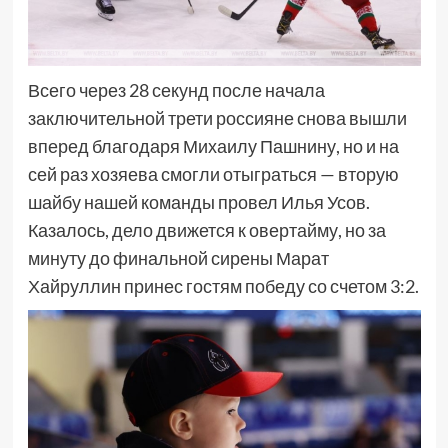
Всего через 28 секунд после начала
заключительной трети россияне снова вышли
вперед благодаря Михаилу Пашнину, но и на
сей раз хозяева смогли отыграться — вторую
шайбу нашей команды провел Илья Усов.
Казалось, дело движется к овертайму, но за
минуту до финальной сирены Марат
Хайруллин принес гостям победу со счетом 3:2.