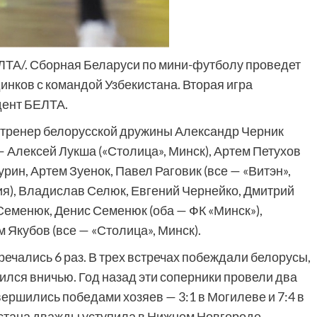
ЕЛТА/. Сборная Беларуси по мини-футболу проведет
инков с командой Узбекистана. Вторая игра
дент БЕЛТА.
 тренер белорусской дружины Александр Черник
— Алексей Лукша («Столица», Минск), Артем Петухов
рин, Артем Зуенок, Павел Раговик (все — «Витэн»,
ия), Владислав Селюк, Евгений Чернейко, Дмитрий
Семенюк, Денис Семенюк (оба — ФК «Минск»),
 Якубов (все — «Столица», Минск).
ечались 6 раз. В трех встречах побеждали белорусы,
лся вничью. Год назад эти соперники провели два
ершились победами хозяев — 3:1 в Могилеве и 7:4 в
стана дважды уступила в Нижнем Новгороде