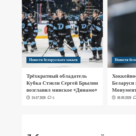
Новости белорусского хоккея
Новости бел
Трёхкратный обладатель
Хоккейно
Кубка Стэнли Сергей Брылин
Беларуси
возглавил минское «Динамо»
Монумент
24.07.2026
0
09.05.2026