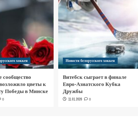
орусского хоккея
Новости белорусского хоккея
е сообщество
Витебск сыграет в финале
 возложило цветы к
Евро-Азиатского Кубка
у Победы в Минске
Дружбы
0
11.01.2026
0