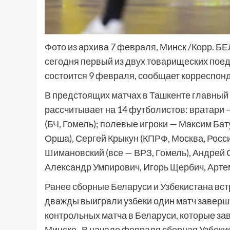
Фото из архива 7 февраля, Минск /Корр. Б
сегодня первый из двух товарищеских поед
состоится 9 февраля, сообщает корреспон
В предстоящих матчах в Ташкенте главный
рассчитывает на 14 футболистов: вратари 
(БЧ, Гомель); полевые игроки — Максим Бату
Орша), Сергей Крыкун (КПРФ, Москва, Росс
Шимановский (все — ВРЗ, Гомель), Андрей 
Александр Умпирович, Игорь Щербич, Артем
Ранее сборные Беларуси и Узбекистана встр
дважды выиграли узбеки один матч заверши
контрольных матча в Беларуси, которые зав
Минске. В начале февраля сборная Узбеки