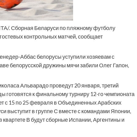
ЕЛТА/. Сборная Беларуси по пляжному футболу
 гостевых контрольных матчей, сообщает
Бенедер-Аббас белорусы уступили хозяевам с
таве белорусской дружины мячи забили Олег Гапон,
коласа Альварадо проведут 20 января, третий
ды готовятся к финальному турниру 12-го чемпионата
т с 15 по 25 февраля в Объединенных Арабских
си выступит в группе С вместе с командами Японии,
 квартете В будут сборные Испании, Аргентины и