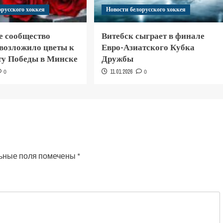
орусского хоккея
Новости белорусского хоккея
е сообщество
Витебск сыграет в финале
 возложило цветы к
Евро-Азиатского Кубка
у Победы в Минске
Дружбы
0
11.01.2026
0
ьные поля помечены
*