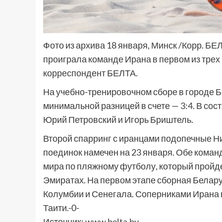
Фото из архива 18 января, Минск /Корр. Б
проиграла команде Ирана в первом из трех
корреспондент БЕЛТА.
На учебно-тренировочном сборе в городе 
минимальной разницей в счете — 3:4. В сос
Юрий Петровский и Игорь Бриштель.
Второй спарринг с иранцами подопечные Ни
поединок намечен на 23 января. Обе коман
мира по пляжному футболу, который пройде
Эмиратах. На первом этапе сборная Белару
Колумбии и Сенегала. Соперниками Ирана в
Таити.-0-
Источник:
www.belta.by