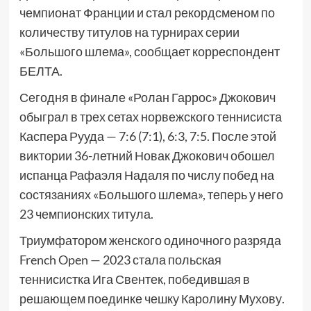
чемпионат Франции и стал рекордсменом по
количеству титулов на турнирах серии
«Большого шлема», сообщает корреспондент
БЕЛТА.
Сегодня в финале «Ролан Гаррос» Джокович
обыграл в трех сетах норвежского теннисиста
Каспера Рууда — 7:6 (7:1), 6:3, 7:5. После этой
виктории 36-летний Новак Джокович обошел
испанца Рафаэля Надаля по числу побед на
состязаниях «Большого шлема», теперь у него
23 чемпионских титула.
Триумфатором женского одиночного разряда
French Open — 2023 стала польская
теннисистка Ига Свентек, победившая в
решающем поединке чешку Каролину Мухову.