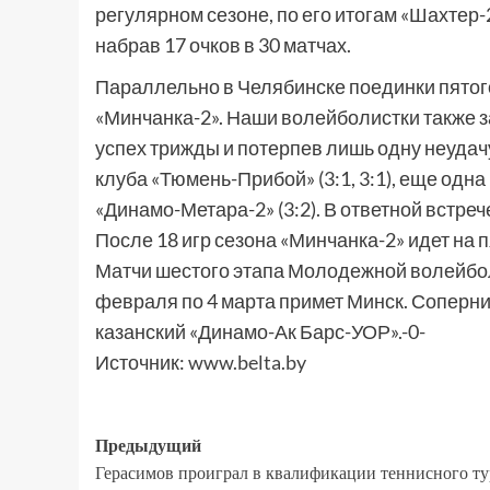
регулярном сезоне, по его итогам «Шахтер-
набрав 17 очков в 30 матчах.
Параллельно в Челябинске поединки пятог
«Минчанка-2». Наши волейболистки также з
успех трижды и потерпев лишь одну неуда
клуба «Тюмень-Прибой» (3:1, 3:1), еще одн
«Динамо-Метара-2» (3:2). В ответной встре
После 18 игр сезона «Минчанка-2» идет на 
Матчи шестого этапа Молодежной волейбол
февраля по 4 марта примет Минск. Соперни
казанский «Динамо-Ак Барс-УОР».-0-
Источник:
www.belta.by
Предыдущий
Герасимов проиграл в квалификации теннисного т