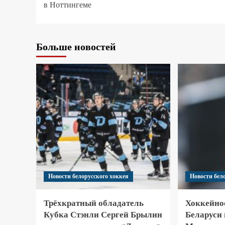
в Ноттингеме
Больше новостей
Новости белорусского хоккея
Новости бел
Трёхкратный обладатель
Хоккейно
Кубка Стэнли Сергей Брылин
Беларуси