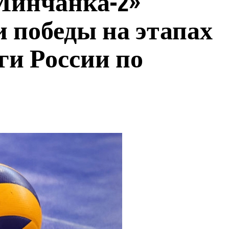
Минчанка-2»
и победы на этапах
и России по