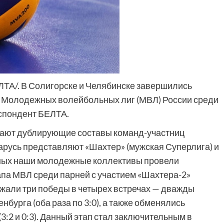
ЕЛТА/. В Солигорске и Челябинске завершились
 Молодежных волейбольных лиг (МВЛ) России среди
еспондент БЕЛТА.
мают дублирующие составы команд-участниц
арусь представляют «Шахтер» (мужская Суперлига) и
дных наши молодежные коллективы провели
апа МВЛ среди парней с участием «Шахтера-2»
жали три победы в четырех встречах — дважды
бурга (оба раза по 3:0), а также обменялись
:2 и 0:3). Данный этап стал заключительным в