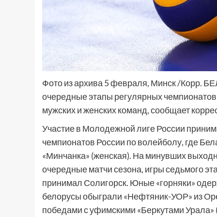
Фото из архива 5 февраля, Минск /Корр. Б
очередные этапы регулярных чемпионатов
мужских и женских команд, сообщает корр
Участие в Молодежной лиге России прини
чемпионатов России по волейболу, где Бел
«Минчанка» (женская). На минувших выхо
очередные матчи сезона, игры седьмого эт
принимал Солигорск. Юные «горняки» одер
белорусы обыграли «Нефтяник-УОР» из Орен
победами с уфимскими «Беркутами Урала» (3