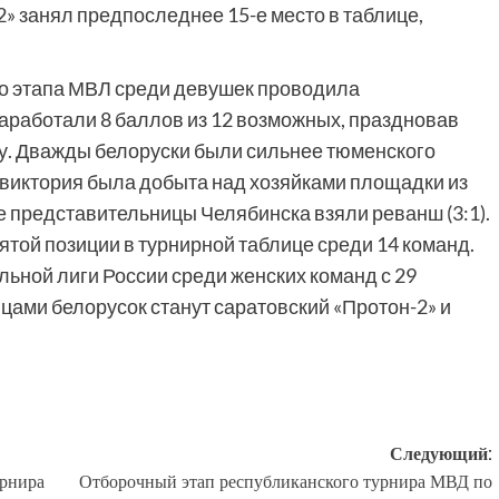
2» занял предпоследнее 15-е место в таблице,
о этапа МВЛ среди девушек проводила
аработали 8 баллов из 12 возможных, праздновав
чу. Дважды белоруски были сильнее тюменского
а виктория была добыта над хозяйками площадки из
че представительницы Челябинска взяли реванш (3:1).
пятой позиции в турнирной таблице среди 14 команд.
ьной лиги России среди женских команд с 29
цами белорусок станут саратовский «Протон-2» и
Следующий:
урнира
Отборочный этап республиканского турнира МВД по