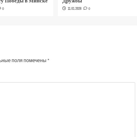
у Победы в Минске
Дружбы
0
11.01.2026
0
ьные поля помечены
*