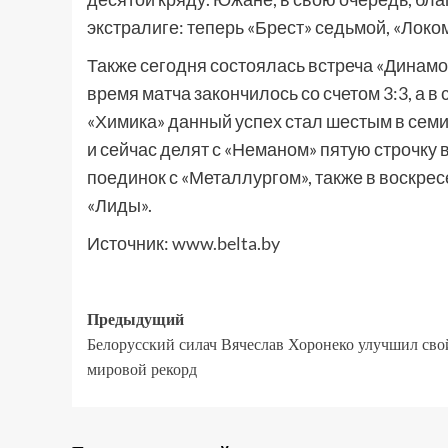
экстралиге: теперь «Брест» седьмой, «Локом
Также сегодня состоялась встреча «Динам
время матча закончилось со счетом 3:3, а в
«Химика» данный успех стал шестым в семи
и сейчас делят с «Неманом» пятую строчку
поединок с «Металлургом», также в воскре
«Лиды».
Источник:
www.belta.by
Предыдущий
Белорусский силач Вячеслав Хоронеко улучшил сво
мировой рекорд