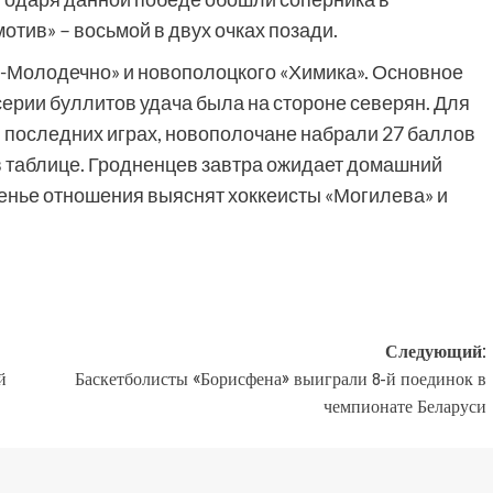
отив» – восьмой в двух очках позади.
о-Молодечно» и новополоцкого «Химика». Основное
 серии буллитов удача была на стороне северян. Для
 последних играх, новополочане набрали 27 баллов
 в таблице. Гродненцев завтра ожидает домашний
сенье отношения выяснят хоккеисты «Могилева» и
Следующий:
й
Баскетболисты «Борисфена» выиграли 8-й поединок в
чемпионате Беларуси