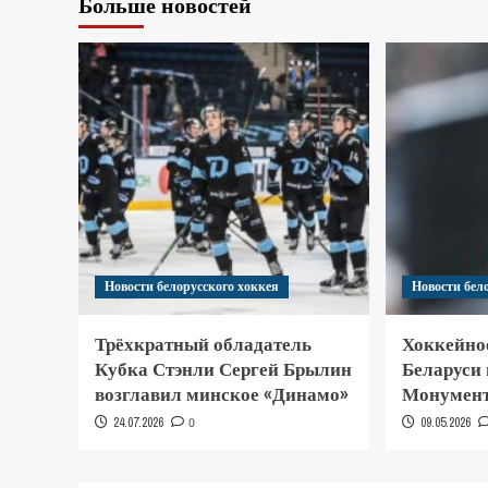
Больше новостей
Новости белорусского хоккея
Новости бел
Трёхкратный обладатель
Хоккейно
Кубка Стэнли Сергей Брылин
Беларуси
возглавил минское «Динамо»
Монумент
24.07.2026
0
09.05.2026