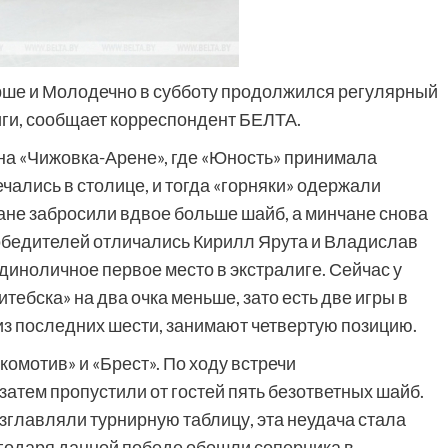
Орше и Молодечно в субботу продолжился регулярный
иги, сообщает корреспондент БЕЛТА.
на «Чижовка-Арене», где «Юность» принимала
чались в столице, и тогда «горняки» одержали
не забросили вдвое больше шайб, а минчане снова
победителей отличались Кирилл Ярута и Владислав
единоличное первое место в экстралиге. Сейчас у
тебска» на два очка меньше, зато есть две игры в
из последних шести, занимают четвертую позицию.
мотив» и «Брест». По ходу встречи
 затем пропустили от гостей пять безответных шайб.
озглавляли турнирную таблицу, эта неудача стала
агодаря данной победе обошли соперника в