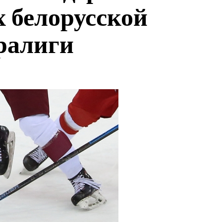
х белорусской
ралиги