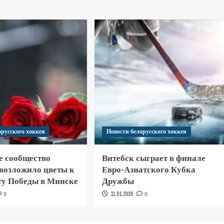
орусского хоккея
Новости белорусского хоккея
е сообщество
Витебск сыграет в финале
 возложило цветы к
Евро-Азиатского Кубка
у Победы в Минске
Дружбы
0
11.01.2026
0