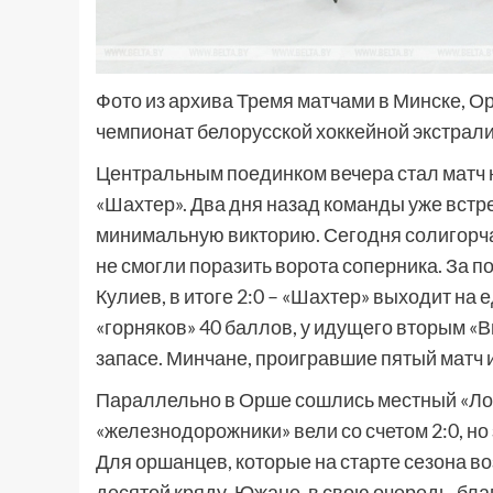
Фото из архива Тремя матчами в Минске, 
чемпионат белорусской хоккейной экстрал
Центральным поединком вечера стал матч 
«Шахтер». Два дня назад команды уже встре
минимальную викторию. Сегодня солигорча
не смогли поразить ворота соперника. За 
Кулиев, в итоге 2:0 – «Шахтер» выходит на 
«горняков» 40 баллов, у идущего вторым «Ви
запасе. Минчане, проигравшие пятый матч 
Параллельно в Орше сошлись местный «Локо
«железнодорожники» вели со счетом 2:0, но
Для оршанцев, которые на старте сезона в
десятой кряду. Южане, в свою очередь, бл