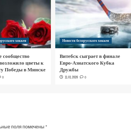
орусского хоккея
Новости белорусского хоккея
е сообщество
Витебск сыграет в финале
 возложило цветы к
Евро-Азиатского Кубка
у Победы в Минске
Дружбы
0
11.01.2026
0
ьные поля помечены
*