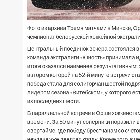
Фото из архива Тремя матчами в Минске, 
чемпионат белорусской хоккейной экстрал
Центральный поединок вечера состоялся в
команда экстралиги «Юность» принимала 
итоге оказался наименее результативным: 
автором которой на 52-й минуте встречи ст
победа стала для солигорчан шестой подря
лидером сезона «Витебском», у которого ес
из последних шести.
В параллельной встрече в Орше хоккеистам
времени. За 60 минут соперники поразили в
овертайме, где победу брестчанам со счет
неудача уже девятая кряду. Кроме того, в 