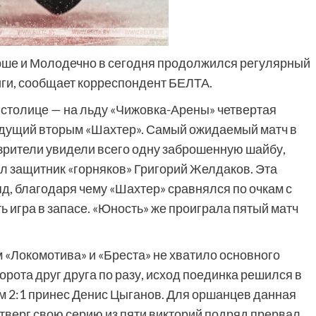
Орше и Молодечно в сегодня продолжился регулярный
иги, сообщает корреспондент БЕЛТА.
 столице — на льду «Чижовка-Арены» четвертая
идущий вторым «Шахтер». Самый ожидаемый матч в
зрители увидели всего одну заброшенную шайбу,
ал защитник «горняков» Григорий Желдаков. Эта
д, благодаря чему «Шахтер» сравнялся по очкам с
ть игра в запасе. «Юность» же проиграла пятый матч
 «Локомотива» и «Бреста» не хватило основного
орота друг друга по разу, исход поединка решился в
ом 2:1 принес Денис Цыганов. Для оршанцев данная
четверг свою серию из пяти викторий подряд прервал