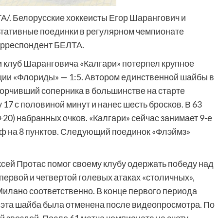
ТА/. Белорусские хоккеисты Егор Шарангович и
тативные поединки в регулярном чемпионате
орреспондент БЕЛТА.
и клуб Шаранговича «Калгари» потерпел крупное
ии «Флориды» — 1:5. Автором единственной шайбы в
огорчивший соперника в большинстве на старте
 17 с половиной минут и нанес шесть бросков. В 63
+20) набранных очков. «Калгари» сейчас занимает 9-е
фф на 8 пунктов. Следующий поединок «Флэймз»
сей Протас помог своему клубу одержать победу над
 первой и четвертой голевых атаках «столичных»,
илано соответственно. В конце первого периода
о эта шайба была отменена после видеопросмотра. По