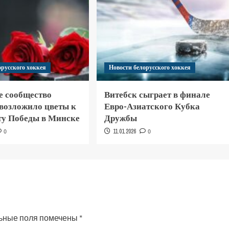
орусского хоккея
Новости белорусского хоккея
е сообщество
Витебск сыграет в финале
 возложило цветы к
Евро-Азиатского Кубка
у Победы в Минске
Дружбы
0
11.01.2026
0
ьные поля помечены
*