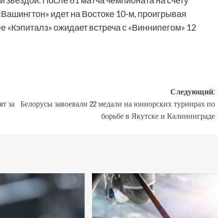
й звездой. После 61 матча чемпионата на счету
«Вашингтон» идет на Востоке 10-м, проигрывая
е «Кэпиталз» ожидает встреча с «Виннипегом» 12
Следующий:
т за
Белорусы завоевали 22 медали на юниорских турнирах по
борьбе в Якутске и Калининграде