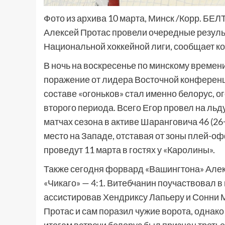
Фото из архива 10 марта, Минск /Корр. БЕЛ
Алексей Протас провели очередные резуль
Национальной хоккейной лиги, сообщает к
В ночь на воскресенье по минскому времен
поражение от лидера Восточной конференц
составе «огоньков» стал именно белорус, 
второго периода. Всего Егор провел на льду
матчах сезона в активе Шаранговича 46 (26
место на Западе, отставая от зоны плей-о
проведут 11 марта в гостях у «Каролины».
Также сегодня форвард «Вашингтона» Алек
«Чикаго» — 4:1. Витебчанин поучаствовал в
ассистировав Хендриксу Лапьеру и Сонни М
Протас и сам поразил чужие ворота, однак