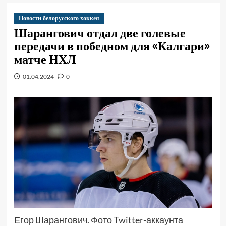
Новости белорусского хоккея
Шарангович отдал две голевые
передачи в победном для «Калгари»
матче НХЛ
01.04.2024
0
Егор Шарангович. Фото Twitter-аккаунта