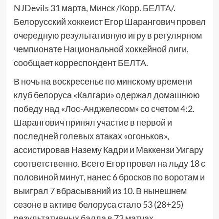
NJDevils 31 марта, Минск /Корр. БЕЛТА/.
Белорусский хоккеист Егор Шарангович провел
очередную результативную игру в регулярном
чемпионате Национальной хоккейной лиги,
сообщает корреспондент БЕЛТА.
В ночь на воскресенье по минскому времени
клуб белоруса «Калгари» одержал домашнюю
победу над «Лос-Анджелесом» со счетом 4:2.
Шарангович принял участие в первой и
последней голевых атаках «огоньков»,
ассистировав Назему Кадри и Маккензи Уигару
соответственно. Всего Егор провел на льду 18 с
половиной минут, нанес 6 бросков по воротам и
выиграл 7 вбрасываний из 10. В нынешнем
сезоне в активе белоруса стало 53 (28+25)
результативных балла в 72 матчах.