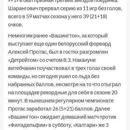
«+1» и был признан третьей звездой поединка.
Шарангович прервал серию из 11 игр без голов,
всего в 59 матчах сезона у него 39 (21+18)
очков.
Немногим ранее «Вашингтон», за который
выступает еще один белорусский форвард
Алексей Протас, был в гостях разгромлен
«Детройтом» со счетом 8:3. Накануне
витебчанин поучаствовал в трех голах своей
команды, но сегодня ушел со льда без
набранных баллов, несмотря на то что отыграл
на площадке рекордные для себя в сезоне 20
минут. В нынешнем регулярном чемпионате
Протас заработал 26 (5+21) баллов. Далее
«Вашингтон» ожидает домашний матч против
«Филадельфии» в субботу, «Калгари» же 3