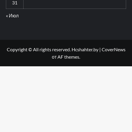
31
« Июл
Copyright © All rights reserved. Hcshahter.by
|
CoverNews
от AF themes.