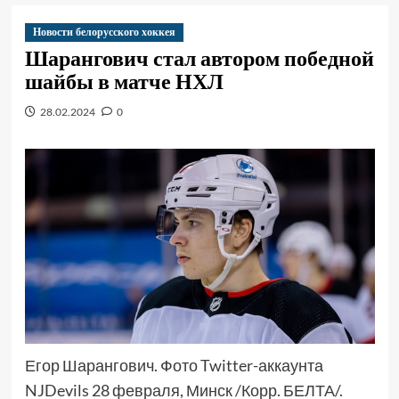
Новости белорусского хоккея
Шарангович стал автором победной
шайбы в матче НХЛ
28.02.2024
0
Егор Шарангович. Фото Twitter-аккаунта
NJDevils 28 февраля, Минск /Корр. БЕЛТА/.