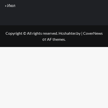
« Июл
Copyright © All rights reserved. Hcshahter.by
|
CoverNews
от AF themes.