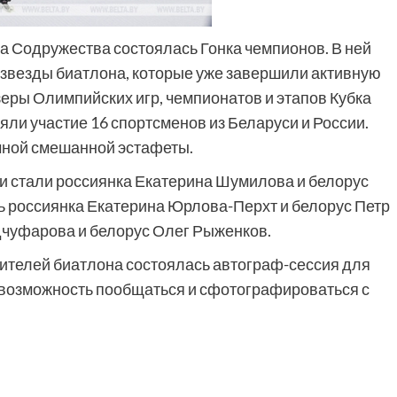
ка Содружества состоялась Гонка чемпионов. В ней
 звезды биатлона, которые уже завершили активную
зеры Олимпийских игр, чемпионатов и этапов Кубка
няли участие 16 спортсменов из Беларуси и России.
чной смешанной эстафеты.
 стали россиянка Екатерина Шумилова и белорус
ь россиянка Екатерина Юрлова-Перхт и белорус Петр
дчуфарова и белорус Олег Рыженков.
ителей биатлона состоялась автограф-сессия для
а возможность пообщаться и сфотографироваться с