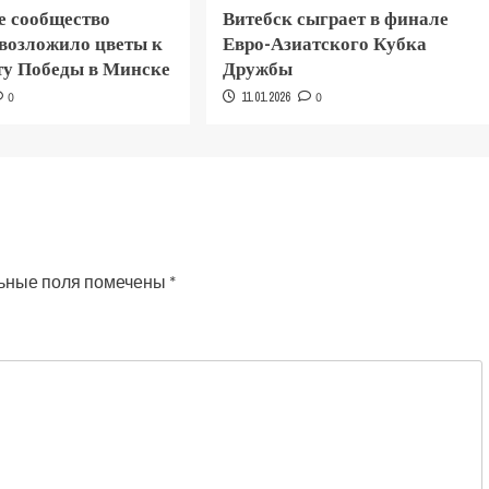
е сообщество
Витебск сыграет в финале
 возложило цветы к
Евро-Азиатского Кубка
у Победы в Минске
Дружбы
0
11.01.2026
0
ьные поля помечены
*