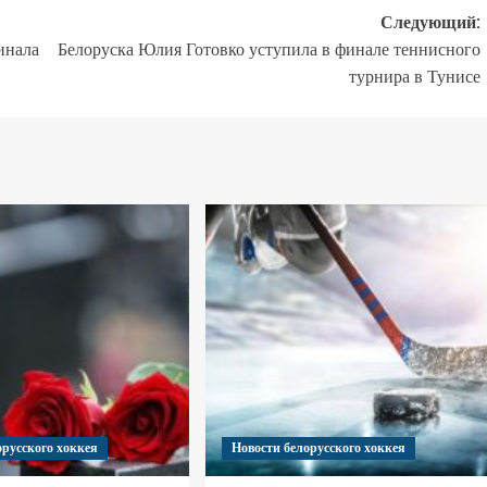
Следующий:
инала
Белоруска Юлия Готовко уступила в финале теннисного
турнира в Тунисе
орусского хоккея
Новости белорусского хоккея