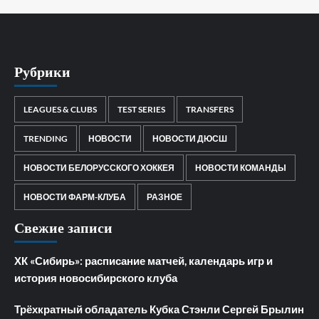
Рубрики
LEAGUES & CLUBS
TEST SERIES
TRANSFERS
TRENDING
НОВОСТИ
НОВОСТИ ДЮСШ
НОВОСТИ БЕЛОРУССКОГО ХОККЕЯ
НОВОСТИ КОМАНДЫ
НОВОСТИ ФАРМ-КЛУБА
РАЗНОЕ
Свежие записи
ХК «Сибирь»: расписание матчей, календарь игр и
история новосибирского клуба
Трёхкратный обладатель Кубка Стэнли Сергей Брылин