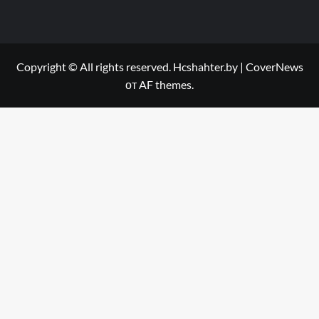
Copyright © All rights reserved. Hcshahter.by
|
CoverNews
от AF themes.