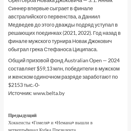
Open серба Новака Джоковича — 3:1. Янник
Синнер впервые сыграет в финале
австралийского первенства, а Даниил
Медведев до этого дважды подряд уступал в
решающих поединках (2021, 2022). Год назад в
финале мужского турнира Новак Джокович
обыграл грека Стефаноса Циципаса.
Общий призовой фонд Australian Open — 2024
составляет $59,13 млн, победители в мужском
и женском одиночном разряде заработают по
$2153 тыс.-0-
Источник:
www.belta.by
Предыдущий
Хоккеисты «Гомеля» и «Немана» вышли в
четвертьфинал Кубка Президента