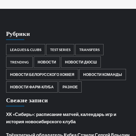
Рубрики
LEAGUES & CLUBS
TEST SERIES
TRANSFERS
TRENDING
НОВОСТИ
НОВОСТИ ДЮСШ
НОВОСТИ БЕЛОРУССКОГО ХОККЕЯ
НОВОСТИ КОМАНДЫ
НОВОСТИ ФАРМ-КЛУБА
РАЗНОЕ
Свежие записи
ХК «Сибирь»: расписание матчей, календарь игр и
история новосибирского клуба
Трёхкратный обладатель Кубка Стэнли Сергей Брылин