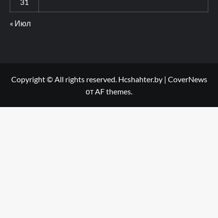
31
« Июл
Copyright © All rights reserved. Hcshahter.by
|
CoverNews
от AF themes.