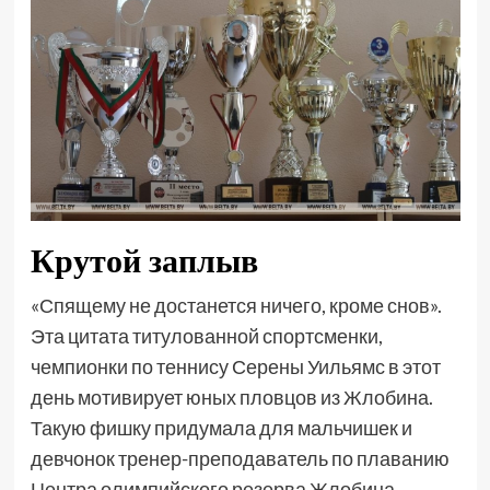
Крутой заплыв
«Спящему не достанется ничего, кроме снов».
Эта цитата титулованной спортсменки,
чемпионки по теннису Серены Уильямс в этот
день мотивирует юных пловцов из Жлобина.
Такую фишку придумала для мальчишек и
девчонок тренер-преподаватель по плаванию
Центра олимпийского резерва Жлобина