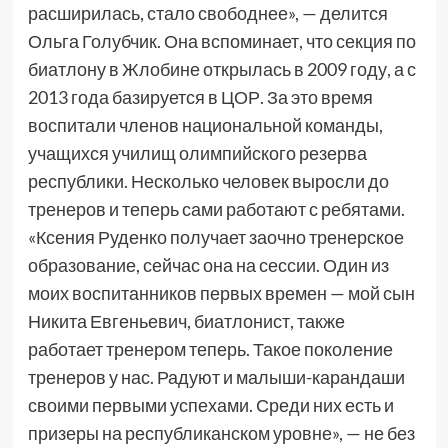
расширилась, стало свободнее», — делится
Ольга Голубчик. Она вспоминает, что секция по
биатлону в Жлобине открылась в 2009 году, а с
2013 года базируется в ЦОР. За это время
воспитали членов национальной команды,
учащихся училищ олимпийского резерва
республики. Несколько человек выросли до
тренеров и теперь сами работают с ребятами.
«Ксения Руденко получает заочно тренерское
образование, сейчас она на сессии. Один из
моих воспитанников первых времен — мой сын
Никита Евгеньевич, биатлонист, также
работает тренером теперь. Такое поколение
тренеров у нас. Радуют и малыши-карандаши
своими первыми успехами. Среди них есть и
призеры на республиканском уровне», — не без