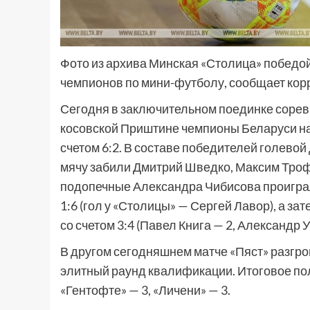
Фото из архива Минская «Столица» победо
чемпионов по мини-футболу, сообщает ко
Сегодня в заключительном поединке соревн
косовской Приштине чемпионы Беларуси на
счетом 6:2. В составе победителей голево
мячу забили Дмитрий Шведко, Максим Троф
подопечные Александра Чибисова проиграли
1:6 (гол у «Столицы» — Сергей Лавор), а за
со счетом 3:4 (Павел Книга — 2, Александр 
В другом сегодняшнем матче «Пяст» разгром
элитный раунд квалификации. Итоговое пол
«Гентофте» — 3, «Личени» — 3.