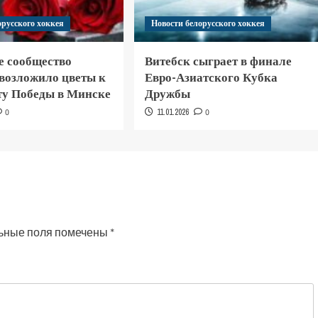
орусского хоккея
Новости белорусского хоккея
е сообщество
Витебск сыграет в финале
 возложило цветы к
Евро-Азиатского Кубка
у Победы в Минске
Дружбы
0
11.01.2026
0
ьные поля помечены
*