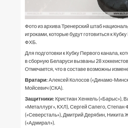
Фото из архива Тренерский штаб национал
игроками, которые будут готовиться к Куб
ФХБ.
Для подготовки к Кубку Первого канала, кот
в сборную Беларуси вызваны 28 хоккеистов 
Отмечается, что в составе возможны измен
Вратари:
Алексей Колосов («Динамо-Минск»
Мойсевич (СКА).
Защитники:
Кристиан Хенкель («Барыс»), 
«Металлург», КХЛ), Сергей Сапего, Степан 
(«Северсталь»), Дмитрий Дерябин, Никита 
(«Адмирал»).