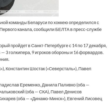
ьной команды Беларуси по хоккею определился с
ку Первого канала, сообщили БЕЛТА в пресс-службе
орый пройдет в Санкт-Петербурге с 14 по 17 декабря,
— 3 голкипера, 9 игроков обороны и 16 форвардов.
ения.
), Константин Шостак («Северсталь»), Павел
Владислав Еременко, Данила Паливко (оба —
Фальковский (оба — СКА), Павел Денисов
Жихарев (оба — «Динамо-Минск»), Евгений Лисовец