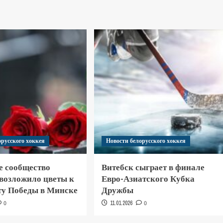
орусского хоккея
Новости белорусского хоккея
е сообщество
Витебск сыграет в финале
 возложило цветы к
Евро-Азиатского Кубка
у Победы в Минске
Дружбы
0
11.01.2026
0