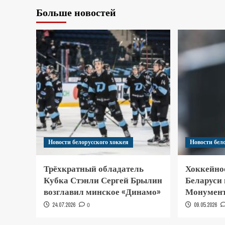
Больше новостей
Новости белорусского хоккея
Новости бел
Трёхкратный обладатель
Хоккейно
Кубка Стэнли Сергей Брылин
Беларуси
возглавил минское «Динамо»
Монумент
24.07.2026
0
09.05.2026