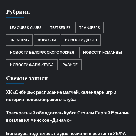
Рубрики
LEAGUES & CLUBS
TEST SERIES
TRANSFERS
TRENDING
НОВОСТИ
НОВОСТИ ДЮСШ
НОВОСТИ БЕЛОРУССКОГО ХОККЕЯ
НОВОСТИ КОМАНДЫ
НОВОСТИ ФАРМ-КЛУБА
РАЗНОЕ
Свежие записи
ХК «Сибирь»: расписание матчей, календарь игр и
история новосибирского клуба
Трёхкратный обладатель Кубка Стэнли Сергей Брылин
возглавил минское «Динамо»
Беларусь поднялась на две позиции в рейтинге УЕФА