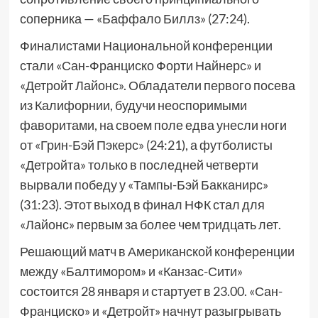
соперника — «Баффало Биллз» (27:24).
Финалистами Национальной конференции
стали «Сан-Франциско Форти Найнерс» и
«Детройт Лайонс». Обладатели первого посева
из Калифорнии, будучи неоспоримыми
фаворитами, на своем поле едва унесли ноги
от «Грин-Бэй Пэкерс» (24:21), а футболисты
«Детройта» только в последней четверти
вырвали победу у «Тампы-Бэй Бакканирс»
(31:23). Этот выход в финал НФК стал для
«Лайонс» первым за более чем тридцать лет.
Решающий матч в Американской конференции
между «Балтимором» и «Канзас-Сити»
состоится 28 января и стартует в 23.00. «Сан-
Франциско» и «Детройт» начнут разыгрывать