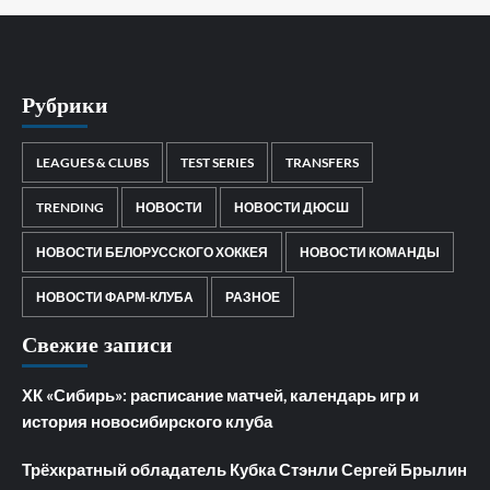
Рубрики
LEAGUES & CLUBS
TEST SERIES
TRANSFERS
TRENDING
НОВОСТИ
НОВОСТИ ДЮСШ
НОВОСТИ БЕЛОРУССКОГО ХОККЕЯ
НОВОСТИ КОМАНДЫ
НОВОСТИ ФАРМ-КЛУБА
РАЗНОЕ
Свежие записи
ХК «Сибирь»: расписание матчей, календарь игр и
история новосибирского клуба
Трёхкратный обладатель Кубка Стэнли Сергей Брылин