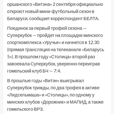
оршанского «Витэна» 2 сентября официально
откроют новый мини-футбольный сезон в
Беларуси, сообщает корреспондент БЕЛТА.
Поединок за первый трофей сезона —
Суперкубок — пройдет на площадке минского
спорткомплекса «Уручье» и начнется в 12.30
(прямая трансляция на телеканале «Беларусь
5»). В прошлом году «Столица» второй раз
завоевала Суперкубок, уверенно переиграв
гомельский клуб БЧ — 7:4.
В прошлые годы «Витэн» выигрывал
Суперкубок трижды, по два трофея в активе
«Лидсельмаша» и «Столицы», по одному у
минских клубов «Дорожник» и МАПИД, а также
гомельского ВРЗ.