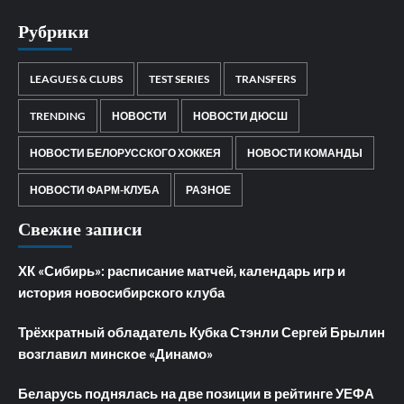
Рубрики
LEAGUES & CLUBS
TEST SERIES
TRANSFERS
TRENDING
НОВОСТИ
НОВОСТИ ДЮСШ
НОВОСТИ БЕЛОРУССКОГО ХОККЕЯ
НОВОСТИ КОМАНДЫ
НОВОСТИ ФАРМ-КЛУБА
РАЗНОЕ
Свежие записи
ХК «Сибирь»: расписание матчей, календарь игр и
история новосибирского клуба
Трёхкратный обладатель Кубка Стэнли Сергей Брылин
возглавил минское «Динамо»
Беларусь поднялась на две позиции в рейтинге УЕФА