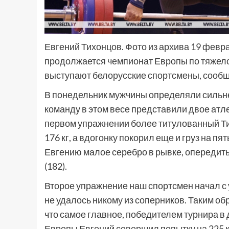
Евгений Тихонцов. Фото из архива 19 февр
продолжается чемпионат Европы по тяжелой
выступают белорусские спортсмены, сооб
В понедельник мужчины определяли сильне
команду в этом весе представили двое атл
первом упражнении более титулованный Ти
176 кг, а вдогонку покорил еще и груз на пя
Евгению малое серебро в рывке, опередить
(182).
Второе упражнение наш спортсмен начал с 
не удалось никому из соперников. Таким об
что самое главное, победителем турнира в д
Европы Евгений совершил попытку на 225 к