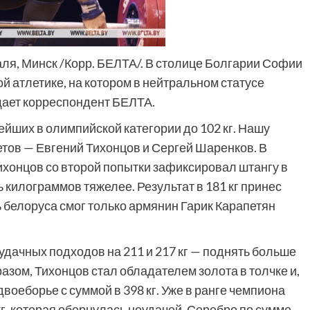
аля, Минск /Корр. БЕЛТА/. В столице Болгарии Софии
 атлетике, на котором в нейтральном статусе
щает корреспондент БЕЛТА.
йших в олимпийской категории до 102 кг. Нашу
етов — Евгений Тихонцов и Сергей Шаренков. В
хонцов со второй попытки зафиксировал штангу в
ть килограммов тяжелее. Результат в 181 кг принес
 белоруса смог только армянин Гарик Карапетян
удачных подходов на 211 и 217 кг — поднять больше
разом, Тихонцов стал обладателем золота в толчке и,
воеборье с суммой в 398 кг. Уже в ранге чемпиона
г, которая обернулась неудачей. Серебро по сумме