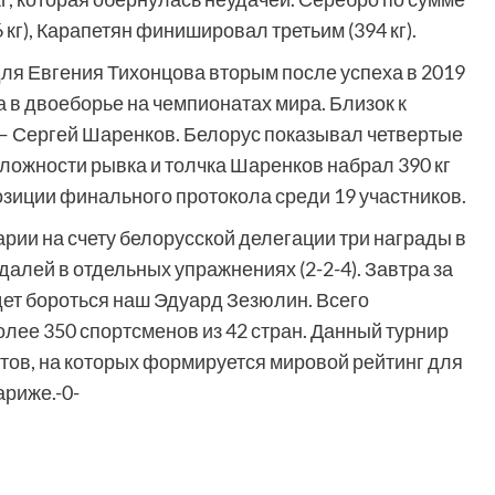
кг), Карапетян финишировал третьим (394 кг).
ля Евгения Тихонцова вторым после успеха в 2019
за в двоеборье на чемпионатах мира. Близок к
— Сергей Шаренков. Белорус показывал четвертые
сложности рывка и толчка Шаренков набрал 390 кг
озиции финального протокола среди 19 участников.
рии на счету белорусской делегации три награды в
далей в отдельных упражнениях (2-2-4). Завтра за
дет бороться наш Эдуард Зезюлин. Всего
ее 350 спортсменов из 42 стран. Данный турнир
тов, на которых формируется мировой рейтинг для
ариже.-0-