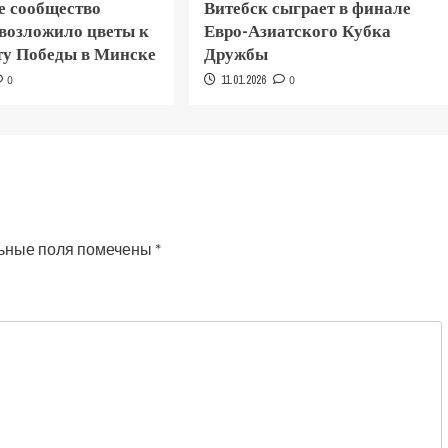
е сообщество
Витебск сыграет в финале
 возложило цветы к
Евро-Азиатского Кубка
у Победы в Минске
Дружбы
0
11.01.2026
0
ьные поля помечены
*