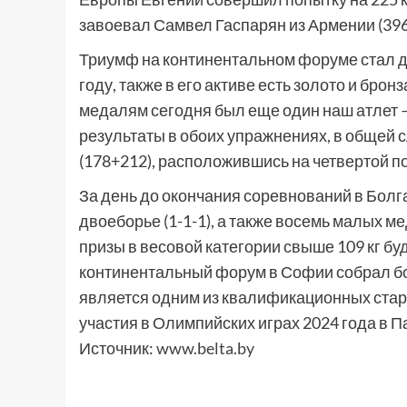
завоевал Самвел Гаспарян из Армении (396 
Триумф на континентальном форуме стал д
году, также в его активе есть золото и брон
медалям сегодня был еще один наш атлет 
результаты в обоих упражнениях, в общей 
(178+212), расположившись на четвертой п
За день до окончания соревнований в Болга
двоеборье (1-1-1), а также восемь малых ме
призы в весовой категории свыше 109 кг бу
континентальный форум в Софии собрал бол
является одним из квалификационных стар
участия в Олимпийских играх 2024 года в П
Источник:
www.belta.by