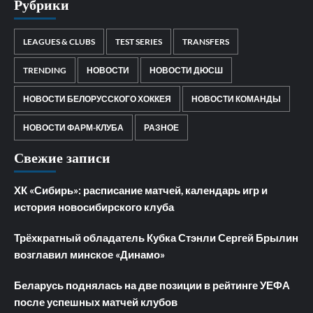
Рубрики
LEAGUES & CLUBS
TEST SERIES
TRANSFERS
TRENDING
НОВОСТИ
НОВОСТИ ДЮСШ
НОВОСТИ БЕЛОРУССКОГО ХОККЕЯ
НОВОСТИ КОМАНДЫ
НОВОСТИ ФАРМ-КЛУБА
РАЗНОЕ
Свежие записи
ХК «Сибирь»: расписание матчей, календарь игр и
история новосибирского клуба
Трёхкратный обладатель Кубка Стэнли Сергей Брылин
возглавил минское «Динамо»
Беларусь поднялась на две позиции в рейтинге УЕФА
после успешных матчей клубов