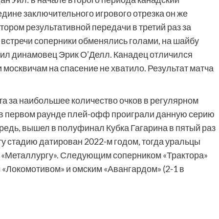
дине заключительного игрового отрезка он же
тором результативной передачи в третий раз за
е встречи соперники обменялись голами, на шайбу
ил динамовец Эрик О’Делл. Канадец отличился
и москвичам на спасение не хватило. Результат матча
та за наибольшее количество очков в регулярном
 в первом раунде плей-офф проиграли данную серию
чередь, вышел в полуфинал Кубка Гагарина в пятый раз
ту стадию датирован 2022-м годом, тогда уральцы
у «Металлургу». Следующим соперником «Трактора»
«Локомотивом» и омским «Авангардом» (2-1 в