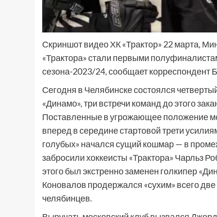
Скриншот видео ХК «Трактор» 22 марта, Мин
«Трактора» стали первыми полуфиналиста
сезона-2023/24, сообщает корреспондент 
Сегодня в Челябинске состоялся четвертый
«Динамо», три встречи команд до этого зака
Поставленные в угрожающее положение мос
вперед в середине стартовой трети усилия
голубых» начался сущий кошмар — в промеж
забросили хоккеисты «Трактора» Чарльз Ро
этого был экстренно заменен голкипер «Ди
Коновалов продержался «сухим» всего две 
челябинцев.
Выручать московский клуб вызвался Джорда