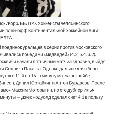
ск /Корр. БЕЛТА/. Хоккеисты челябинского
ми плей-офф Континентальной хоккейной лиги
БЕЛТА.
 поединок уральцев в серии против московского
нчивались победами «медведей» (4:2, 5:4, 3:2).
квичи начали пятничный матч за здравие, выйдя
ми Седрика Пакетта. Однако дальше для «бело-
уток с 11-й по 16-ю минуту матча по шайбе
бинсон, Данил Юртайкин и Антон Бурдасов. После
намо» Максим Моторыгин, но его дублер Илья
минуты — Джек Родуолд сделал счет 4:1 в пользу
н Уил: в начале второго периода канадский