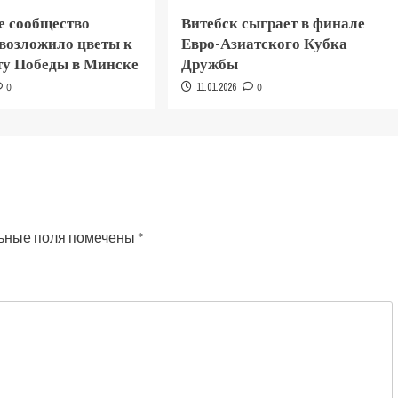
е сообщество
Витебск сыграет в финале
 возложило цветы к
Евро-Азиатского Кубка
у Победы в Минске
Дружбы
0
11.01.2026
0
ьные поля помечены
*