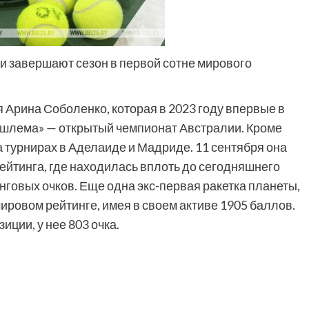
ки завершают сезон в первой сотне мирового
 Арина Соболенко, которая в 2023 году впервые в
 шлема» — открытый чемпионат Австралии. Кроме
на турнирах в Аделаиде и Мадриде. 11 сентября она
йтинга, где находилась вплоть до сегодняшнего
нговых очков. Еще одна экс-первая ракетка планеты,
мировом рейтинге, имея в своем активе 1905 баллов.
иции, у нее 803 очка.