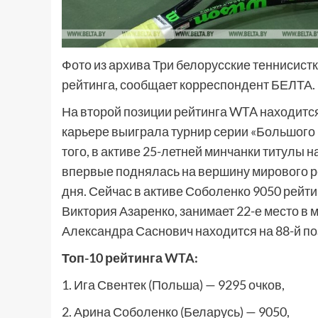
Фото из архива Три белорусские теннисист
рейтинга, сообщает корреспондент БЕЛТА.
На второй позиции рейтинга WTA находится
карьере выиграла турнир серии «Большого
того, в активе 25-летней минчанки титулы 
впервые поднялась на вершину мирового ре
дня. Сейчас в активе Соболенко 9050 рейти
Виктория Азаренко, занимает 22-е место в 
Александра Саснович находится на 88-й поз
Топ-10 рейтинга WTA:
1. Ига Свентек (Польша) — 9295 очков,
2. Арина Соболенко (Беларусь) — 9050,