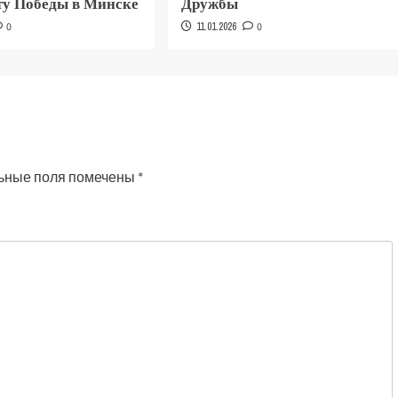
у Победы в Минске
Дружбы
0
11.01.2026
0
ьные поля помечены
*