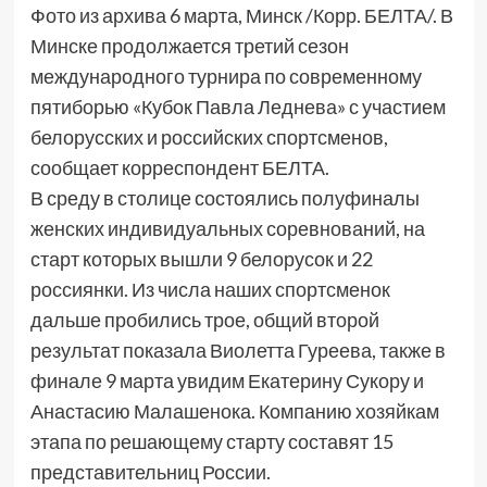
Фото из архива 6 марта, Минск /Корр. БЕЛТА/. В
Минске продолжается третий сезон
международного турнира по современному
пятиборью «Кубок Павла Леднева» с участием
белорусских и российских спортсменов,
сообщает корреспондент БЕЛТА.
В среду в столице состоялись полуфиналы
женских индивидуальных соревнований, на
старт которых вышли 9 белорусок и 22
россиянки. Из числа наших спортсменок
дальше пробились трое, общий второй
результат показала Виолетта Гуреева, также в
финале 9 марта увидим Екатерину Сукору и
Анастасию Малашенока. Компанию хозяйкам
этапа по решающему старту составят 15
представительниц России.