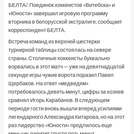
БЕЛТА/. Поединок хоккеистов «Витебска» и
«Юности» завершил игровую программу
вторника в белорусской экстралиге, сообщает
корреспондент БЕЛТА.
Встреча команд из верхней шестерки
турнирной таблицы состоялась на севере
страны. Столичные хоккеисты буквально
ворвались в этот матч — уже на девятнадцатой
секунде игры чужие ворота поразил Павел
Щербаков. На ответ «медведям»
потребовалось девять минут, цифры за хозяев
сравнял Игорь Карабанов. В следующем
периоде гости вновь вышли вперед усилиями
легендарного Александра Китарова, но на этот
раз лидерство «Юности» продлилось еще
меньше: паритет спустя пять минут