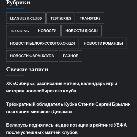
Рубрики
LEAGUES & CLUBS
TEST SERIES
TRANSFERS
TRENDING
НОВОСТИ
НОВОСТИ ДЮСШ
НОВОСТИ БЕЛОРУССКОГО ХОККЕЯ
НОВОСТИ КОМАНДЫ
НОВОСТИ ФАРМ-КЛУБА
РАЗНОЕ
Свежие записи
ХК «Сибирь»: расписание матчей, календарь игр и
история новосибирского клуба
Трёхкратный обладатель Кубка Стэнли Сергей Брылин
возглавил минское «Динамо»
Беларусь поднялась на две позиции в рейтинге УЕФА
после успешных матчей клубов