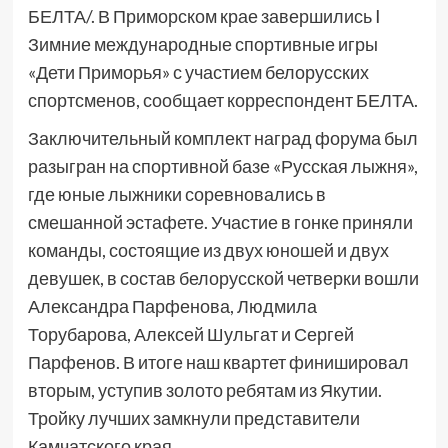
БЕЛТА/. В Приморском крае завершились I
Зимние международные спортивные игры
«Дети Приморья» с участием белорусских
спортсменов, сообщает корреспондент БЕЛТА.
Заключительный комплект наград форума был
разыгран на спортивной базе «Русская лыжня»,
где юные лыжники соревновались в
смешанной эстафете. Участие в гонке приняли
команды, состоящие из двух юношей и двух
девушек, в состав белорусской четверки вошли
Александра Парфенова, Людмила
Торубарова, Алексей Шульгат и Сергей
Парфенов. В итоге наш квартет финишировал
вторым, уступив золото ребятам из Якутии.
Тройку лучших замкнули представители
Камчатского края.