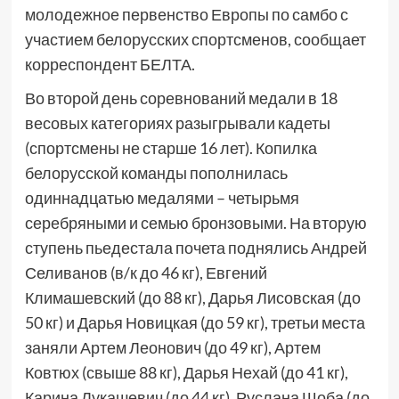
молодежное первенство Европы по самбо с
участием белорусских спортсменов, сообщает
корреспондент БЕЛТА.
Во второй день соревнований медали в 18
весовых категориях разыгрывали кадеты
(спортсмены не старше 16 лет). Копилка
белорусской команды пополнилась
одиннадцатью медалями – четырьмя
серебряными и семью бронзовыми. На вторую
ступень пьедестала почета поднялись Андрей
Селиванов (в/к до 46 кг), Евгений
Климашевский (до 88 кг), Дарья Лисовская (до
50 кг) и Дарья Новицкая (до 59 кг), третьи места
заняли Артем Леонович (до 49 кг), Артем
Ковтюх (свыше 88 кг), Дарья Нехай (до 41 кг),
Карина Лукашевич (до 44 кг), Руслана Шоба (до