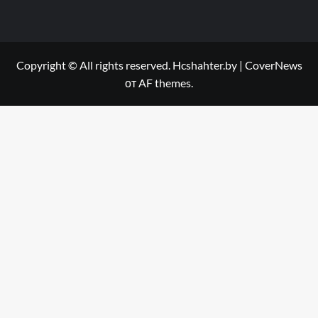
Copyright © All rights reserved. Hcshahter.by
|
CoverNews
от AF themes.