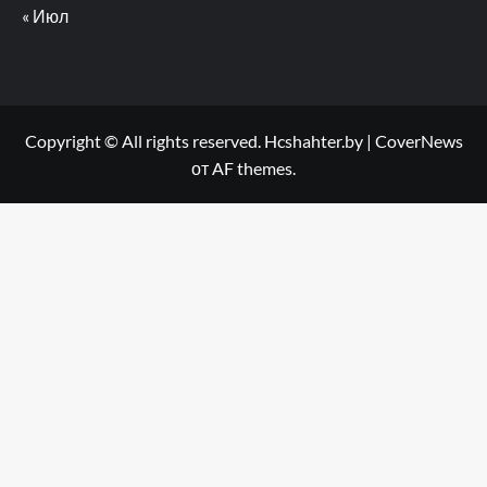
« Июл
Copyright © All rights reserved. Hcshahter.by
|
CoverNews
от AF themes.