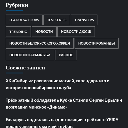
Рубрики
LEAGUES & CLUBS
TEST SERIES
TRANSFERS
TRENDING
НОВОСТИ
НОВОСТИ ДЮСШ
НОВОСТИ БЕЛОРУССКОГО ХОККЕЯ
НОВОСТИ КОМАНДЫ
НОВОСТИ ФАРМ-КЛУБА
РАЗНОЕ
Свежие записи
ХК «Сибирь»: расписание матчей, календарь игр и
история новосибирского клуба
Трёхкратный обладатель Кубка Стэнли Сергей Брылин
возглавил минское «Динамо»
Беларусь поднялась на две позиции в рейтинге УЕФА
после успешных матчей клубов